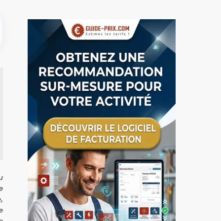
u
e
,
e
e