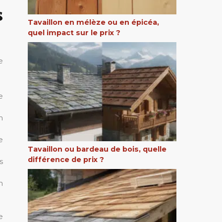
s
Tavaillon en mélèze ou en épicéa,
quel impact sur le prix ?
e
e
n
e
Tavaillon ou bardeau de bois, quelle
différence de prix ?
s
n
e