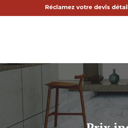
Aller
Réclamez votre devis détail
au
contenu
Prix in