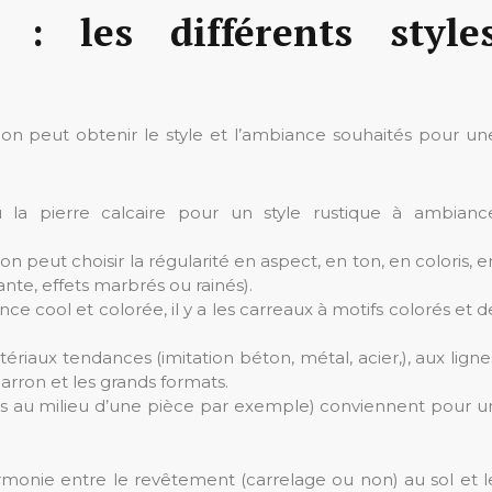
r : les différents
style
on peut obtenir le style et l’ambiance souhaités pour un
la pierre calcaire pour un style rustique à ambianc
on peut choisir la régularité en aspect, en ton, en coloris, e
ante, effets marbrés ou rainés).
e cool et colorée, il y a les carreaux à motifs colorés et d
tériaux tendances (imitation béton, métal, acier,), aux ligne
 marron et les grands formats.
is au milieu d’une pièce par exemple) conviennent pour u
harmonie entre le revêtement (carrelage ou non) au sol et l