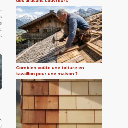
des artisans couvreurs
e
s
s
.
s
Combien coûte une toiture en
tavaillon pour une maison ?
3
u