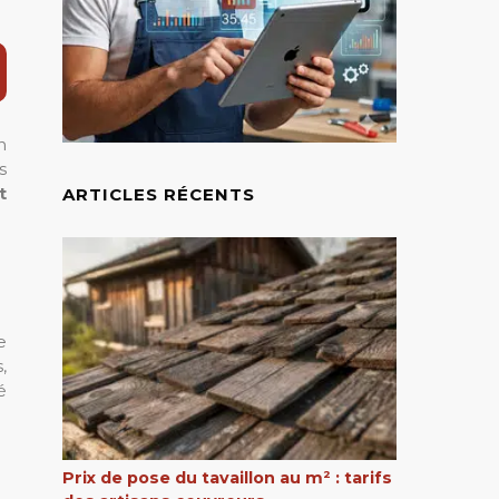
n
s
t
ARTICLES RÉCENTS
e
,
é
Prix de pose du tavaillon au m² : tarifs