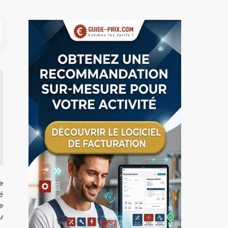
e
é
e
u