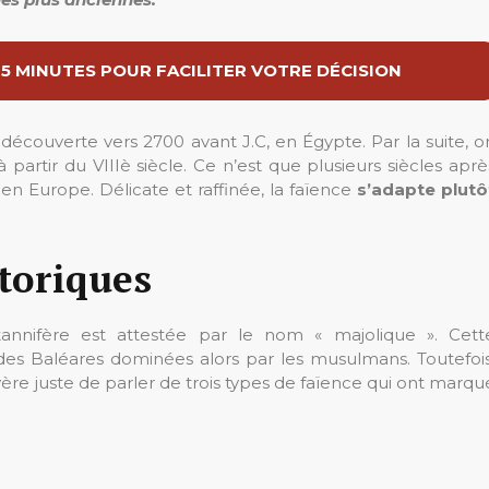
 5 MINUTES POUR FACILITER VOTRE DÉCISION
ut découverte vers 2700 avant J.C, en Égypte. Par la suite, o
 à partir du VIIIè siècle. Ce n’est que plusieurs siècles aprè
en Europe. Délicate et raffinée, la faïence
s’adapte plutô
storiques
stannifère est attestée par le nom « majolique ». Cett
des Baléares dominées alors par les musulmans. Toutefois
ère juste de parler de trois types de faïence qui ont marqu