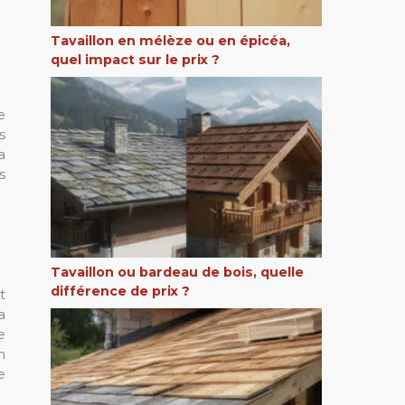
Tavaillon en mélèze ou en épicéa,
quel impact sur le prix ?
e
s
a
s
Tavaillon ou bardeau de bois, quelle
différence de prix ?
t
a
e
n
e