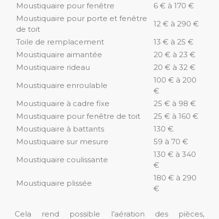
Moustiquaire pour fenêtre
6 € à 170 €
Moustiquaire pour porte et fenêtre
12 € à 290 €
de toit
Toile de remplacement
13 € à 25 €
Moustiquaire aimantée
20 € à 23 €
Moustiquaire rideau
20 € à 32 €
100 € à 200
Moustiquaire enroulable
€
Moustiquaire à cadre fixe
25 € à 98 €
Moustiquaire pour fenêtre de toit
25 € à 160 €
Moustiquaire à battants
130 €
Moustiquaire sur mesure
59 à 70 €
130 € à 340
Moustiquaire coulissante
€
180 € à 290
Moustiquaire plissée
€
Cela rend possible l’aération des pièces,