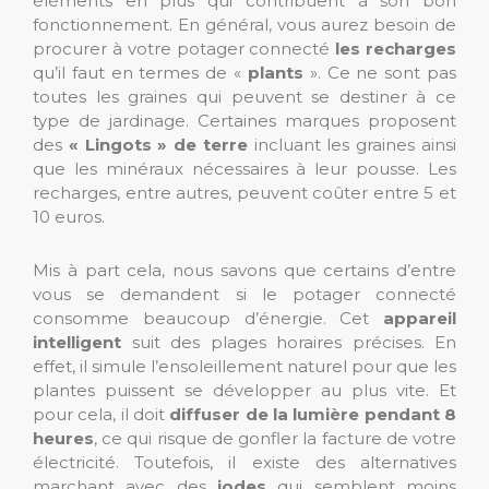
éléments en plus qui contribuent à son bon
fonctionnement. En général, vous aurez besoin de
procurer à votre potager connecté
les recharges
qu’il faut en termes de «
plants
». Ce ne sont pas
toutes les graines qui peuvent se destiner à ce
type de jardinage. Certaines marques proposent
des
« Lingots » de terre
incluant les graines ainsi
que les minéraux nécessaires à leur pousse. Les
recharges, entre autres, peuvent coûter entre 5 et
10 euros.
Mis à part cela, nous savons que certains d’entre
vous se demandent si le potager connecté
consomme beaucoup d’énergie. Cet
appareil
intelligent
suit des plages horaires précises. En
effet, il simule l’ensoleillement naturel pour que les
plantes puissent se développer au plus vite. Et
pour cela, il doit
diffuser de la lumière pendant 8
heures
, ce qui risque de gonfler la facture de votre
électricité. Toutefois, il existe des alternatives
marchant avec des
iodes
qui semblent moins