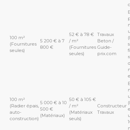
c
E
p
52 € à 78 €
Travaux
100 m²
(
5 200 € à 7
/ m²
Beton /
(Fournitures
s
800 €
(Fournitures
Guide-
seules)
f
seules)
prix.com
r
d
e
E
100 m²
50 € à 105 €
5 000 € à 10
(Radier épais,
/ m²
Constructeur
500 €
e
auto-
(Matériaux
Travaux
(Matériaux)
u
construction)
seuls)
1