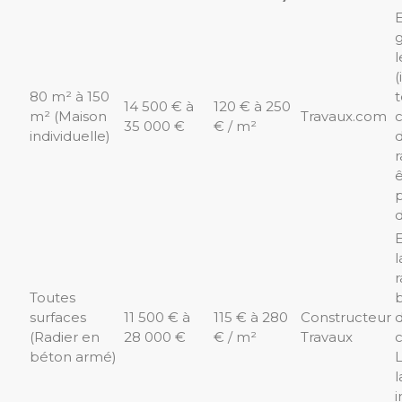
E
l
(
80 m² à 150
14 500 € à
120 € à 250
m² (Maison
Travaux.com
35 000 €
€ / m²
individuelle)
d
r
ê
E
l
r
Toutes
surfaces
11 500 € à
115 € à 280
Constructeur
(Radier en
28 000 €
€ / m²
Travaux
béton armé)
L
l
i