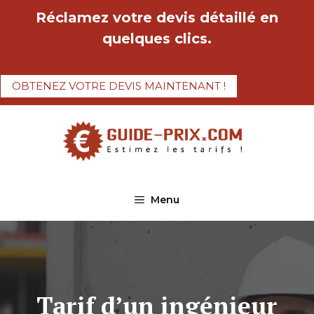
Aller
Réclamez votre devis détaillé en
au
quelques clics.
contenu
OBTENEZ VOTRE DEVIS MAINTENANT !
Menu
Tarif d’un ingénieur