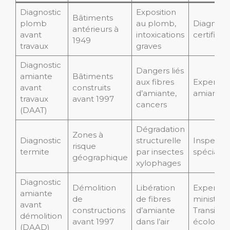
Diagnostic
Exposition
Bâtiments
plomb
au plomb,
Diagnost
antérieurs à
avant
intoxications
certifié
1949
travaux
graves
Diagnostic
Dangers liés
amiante
Bâtiments
aux fibres
Expert cer
avant
construits
d’amiante,
amiante
travaux
avant 1997
cancers
(DAAT)
Dégradation
Zones à
Diagnostic
structurelle
Inspecte
risque
termite
par insectes
spécialis
géographique
xylophages
Diagnostic
Démolition
Libération
Expert a
amiante
de
de fibres
ministère
avant
constructions
d’amiante
Transition
démolition
avant 1997
dans l’air
écologiq
(DAAD)