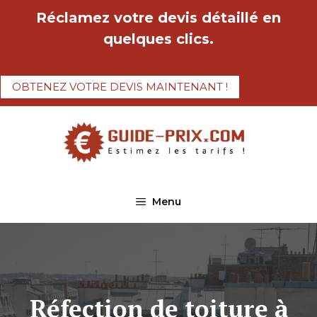
Aller
Réclamez votre devis détaillé en
au
quelques clics.
contenu
OBTENEZ VOTRE DEVIS MAINTENANT !
Menu
Réfection de toiture à