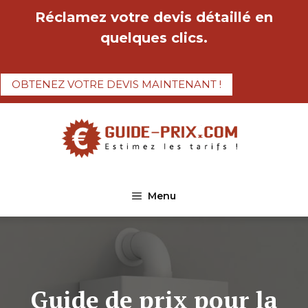
Aller
Réclamez votre devis détaillé en
au
quelques clics.
contenu
OBTENEZ VOTRE DEVIS MAINTENANT !
Menu
Guide de prix pour la