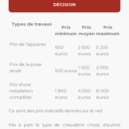
DÉCISION
Types de travaux
Prix
Prix
Prix
minimum
moyen
maximum
Prix de l’appareil
900
2 500
5 200
euros
euros
euros
Prix de la pose
1 000
2 000
seule
500 euros
euros
euros
Prix d’une
installation
1 800
4 000
8 000
complète
euros
euros
euros
Ce sont des prix indicatifs donnés sur le net
Mis à part le type de chaudière choisi, d’autres