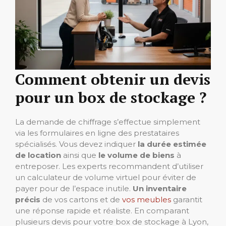
Comment obtenir un devis
pour un box de stockage ?
La demande de chiffrage s’effectue simplement
via les formulaires en ligne des prestataires
spécialisés. Vous devez indiquer
la durée estimée
de location
ainsi que
le volume de biens
à
entreposer. Les experts recommandent d’utiliser
un calculateur de volume virtuel pour éviter de
payer pour de l’espace inutile.
Un inventaire
précis
de vos cartons et de
vos meubles
garantit
une réponse rapide et réaliste. En comparant
plusieurs devis pour votre box de stockage à Lyon,