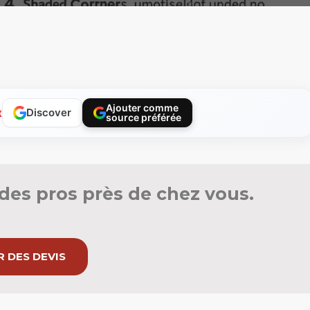
Ajouter comme
x
Discover
source préférée
des pros près de chez vous.
 DES DEVIS