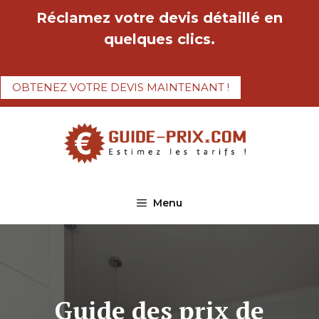
Aller
Réclamez votre devis détaillé en
au
quelques clics.
contenu
OBTENEZ VOTRE DEVIS MAINTENANT !
Menu
Guide des prix de