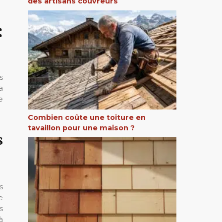
des artisans couvreurs
:
s
a
e
Combien coûte une toiture en
tavaillon pour une maison ?
s
s
e
s
à