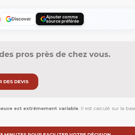
Ajouter comme
x
Discover
source préférée
des pros près de chez vous.
 DES DEVIS
e neuve est extrêmement variable
. Il est calculé sur la bas
 5 MINUTES POUR FACILITER VOTRE DÉCISION