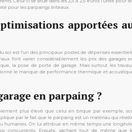
nts. Celui-ci se situe dans les 2,5 à 2,5 euros l’unité pour le
nité pour les parpaings linteaux.
 optimisations apportées a
 du sol est l’un des principaux postes de dépenses essentiels
ériaux font varier considérablement les prix des garages e
trique, la pose de porte de garage. Mais surtout les travau
ant donné le manque de performance thermique et acoustiqu
garage en parpaing ?
blement plus élevé que celui en brique par exemple, so
xplique par le fait que le parpaing est un matériau qui résist
s ou humaines. On lui attribue en même temps une longévit
ux concurrents. Ensuite, sachant tout de même que l