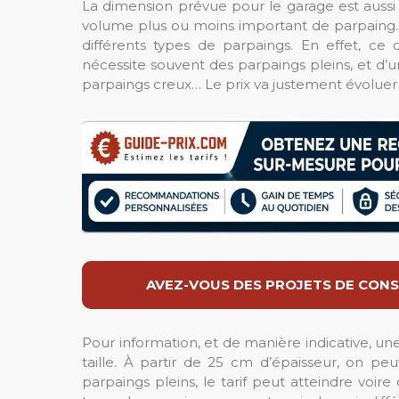
La dimension prévue pour le garage est aussi 
volume plus ou moins important de parpaing. Ent
différents types de parpaings. En effet, ce 
nécessite souvent des parpaings pleins, et d’u
parpaings creux… Le prix va justement évoluer 
AVEZ-VOUS DES PROJETS DE CONS
Pour information, et de manière indicative, un
taille. À partir de 25 cm d’épaisseur, on peut
parpaings pleins, le tarif peut atteindre voire