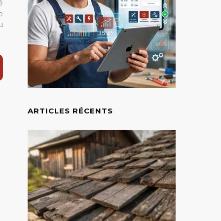
é
e
u
ARTICLES RÉCENTS