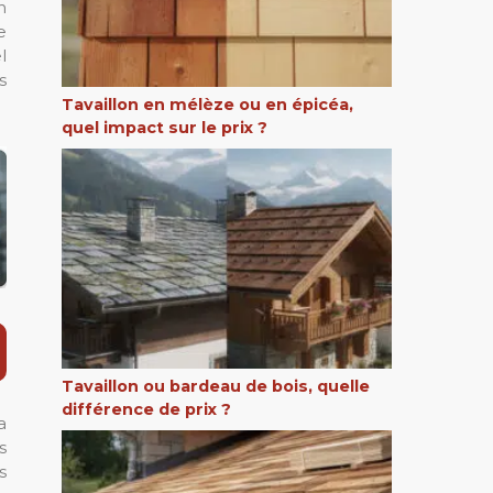
n
e
l
s
Tavaillon en mélèze ou en épicéa,
quel impact sur le prix ?
Tavaillon ou bardeau de bois, quelle
différence de prix ?
a
s
s