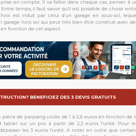
prise en compte. Il va falloir dans chaque cas, penser à u
re temps, il faut savoir qu’il est possible de choisir entr
choix est induit par celui d’un garage en sous-sol, leque
n garage hors sol qui peut très bien être construit avec de
en fonction de cet aspect.
TRUCTION? BENEFICIEZ DES 3 DEVIS GRATUITS
e pièce de parpaing coûte de 1 à 2,6 euros en fonction de l
 tabler sur un prix à partir de 2,3 euros l’unité. Pour le
 dépasser les 3 euros l’unité. A noter en outre que certain