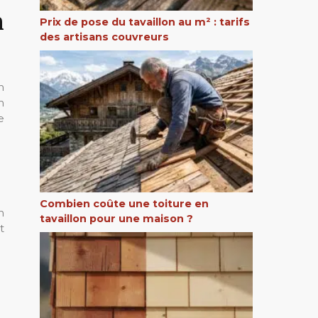
n
Prix de pose du tavaillon au m² : tarifs
des artisans couvreurs
n
n
e
Combien coûte une toiture en
n
tavaillon pour une maison ?
t