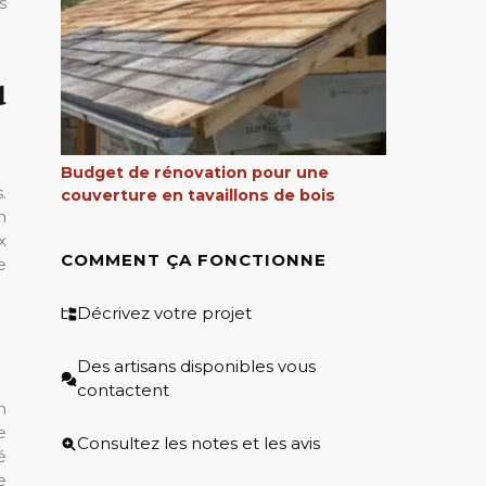
s
u
Budget de rénovation pour une
.
couverture en tavaillons de bois
n
x
COMMENT ÇA FONCTIONNE
e
Décrivez votre projet
Des artisans disponibles vous
contactent
n
e
Consultez les notes et les avis
é
e