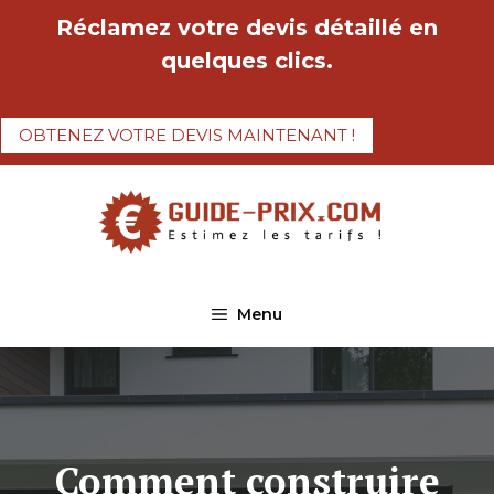
Aller
Réclamez votre devis détaillé en
au
quelques clics.
contenu
OBTENEZ VOTRE DEVIS MAINTENANT !
Menu
Comment construire