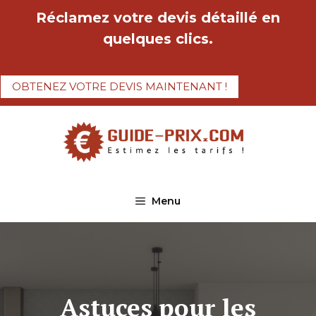
Aller
Réclamez votre devis détaillé en
au
quelques clics.
contenu
OBTENEZ VOTRE DEVIS MAINTENANT !
Menu
Astuces pour les