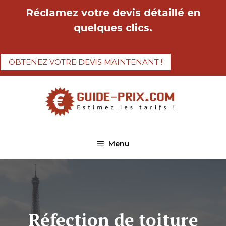
Aller
Réclamez votre devis détaillé en
au
quelques clics.
contenu
OBTENEZ VOTRE DEVIS MAINTENANT !
Menu
Réfection de toiture