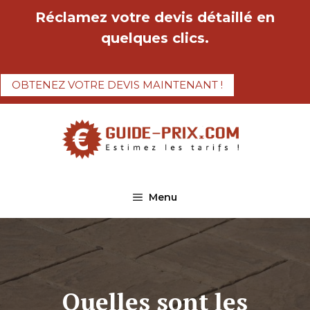
Aller
Réclamez votre devis détaillé en
au
quelques clics.
contenu
OBTENEZ VOTRE DEVIS MAINTENANT !
Menu
Quelles sont les