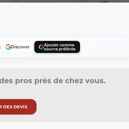
Ajouter comme
x
Discover
source préférée
des pros près de chez vous.
 DES DEVIS