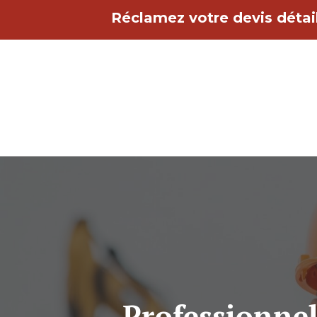
Aller
Réclamez votre devis détail
au
contenu
Professionnels