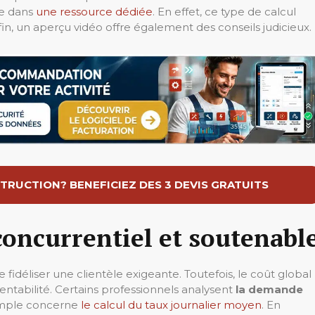
ie dans
une ressource dédiée
. En effet, ce type de calcul
fin, un aperçu vidéo offre également des conseils judicieux.
TRUCTION? BENEFICIEZ DES 3 DEVIS GRATUITS
concurrentiel et soutenabl
fidéliser une clientèle exigeante. Toutefois, le coût global
entabilité. Certains professionnels analysent
la demande
xemple concerne
le calcul du taux journalier moyen
. En