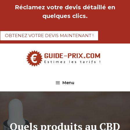
Aller
Réclamez votre devis détaillé en
au
quelques clics.
contenu
OBTENEZ VOTRE DEVIS MAINTENANT !
Menu
Quels produits au CBD