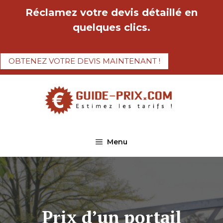
Aller
Réclamez votre devis détaillé en
au
quelques clics.
contenu
OBTENEZ VOTRE DEVIS MAINTENANT !
Menu
Prix d’un portail