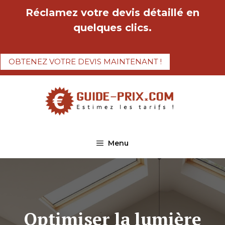
Aller
Réclamez votre devis détaillé en
au
quelques clics.
contenu
OBTENEZ VOTRE DEVIS MAINTENANT !
Menu
Optimiser la lumière