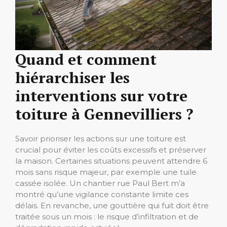
Quand et comment
hiérarchiser les
interventions sur votre
toiture à Gennevilliers ?
Savoir prioriser les actions sur une toiture est
crucial pour éviter les coûts excessifs et préserver
la maison. Certaines situations peuvent attendre 6
mois sans risque majeur, par exemple une tuile
cassée isolée. Un chantier rue Paul Bert m’a
montré qu’une vigilance constante limite ces
délais. En revanche, une gouttière qui fuit doit être
traitée sous un mois : le risque d’infiltration et de