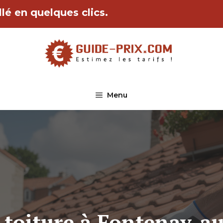
lé en quelques clics.
Menu
 toiture à Fontenay-au