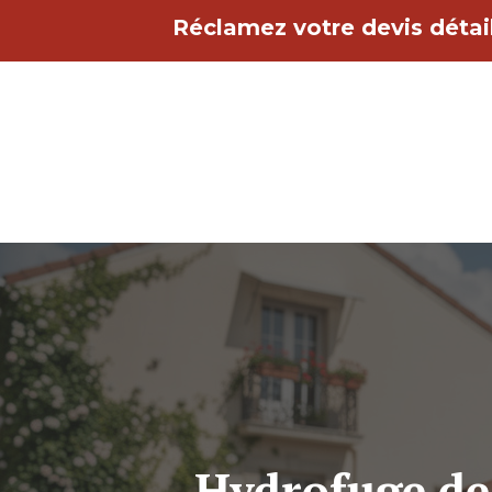
Aller
Réclamez votre devis détail
au
contenu
Hydrofuge de