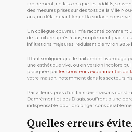
rapidement, ne laissant que les additifs, souvent
des mesures prises sur des toits de la Ville No
ans, un délai durant lequel la surface conserve 
Un collègue couvreur m’a raconté comment un c
de la toiture après 4 ans, simplement grâce à u
infiltrations majeures, réduisant d’environ
30% l
Il faut souligner que le traitement hydrofuge pe
une esthétique vive, ou en version incolore q
pratiquée par
les couvreurs expérimentés de l
votre maison, notamment dans les secteurs hist
Par ailleurs, près d’un tiers des maisons constr
Damrémont et des Blagis, souffrent d’une poro
indispensable pour prolonger considérablemen
Quelles erreurs éviter