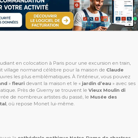
diant en colocation à Paris pour une excursion en train,
petit village normand célèbre pour la maison de
Claude
 œuvres les plus emblématiques. À l’intérieur, vous pouvez
and
»
fleuri
devant la maison et le «
jardin d’eau
» avec ses
atique. Près de Giverny se trouvent le
Vieux Moulin di
férée de nombreux artistes du passé, le
Musée des
tal
, où repose Monet lui-même.
rouve la
cathédrale gothique Notre-Dame de chartres
,