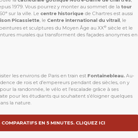
epuis 1979. Vous pourrez y monter au sommet de la
tour
° sur la ville. Le
centre historique
de Chartres est aussi
ison Picassiette
, le
Centre international du vitrail
, le
e
peintures et sculptures du Moyen Âge au XX
siècle et le
intures murales qui transforment des façades anonymes en
ter les environs de Paris en train est
Fontainebleau.
Au-
résidence de rois et d’empereurs pendant des siècles, on y
al pour la randonnée, le vélo et l’escalade grâce à ses
ite pour les étudiants qui souhaitent s’éloigner quelques
ans la nature.
COMPARATIFS EN 5 MINUTES. CLIQUEZ ICI