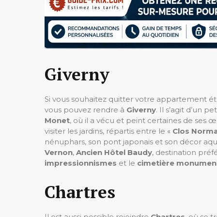
Giverny
Si vous souhaitez quitter votre appartement étu
vous pouvez rendre à
Giverny
. Il s’agit d’un 
Monet
, où il a vécu et peint certaines de ses
visiter les jardins, répartis entre le «
Clos Norm
nénuphars, son pont japonais et son décor aqu
Vernon
,
Ancien Hôtel Baudy
, destination pré
impressionnismes
et le
cimetière monumen
Chartres
Il est aussi possible rejoindre
Chartres
, où se t