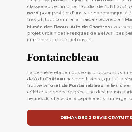
classée au patrimoine mondial de l’UNESCO d
nord
pour profiter d’une vue panoramique à 360
très joli, tout comme la maison-œuvre d’art
Ma
Musée des Beaux-Arts de Chartres
avec ses 
projet urbain des
Fresques de Bel Air
: des pe
immenses toiles à ciel ouvert.
Fontainebleau
La dernière étape nous vous proposons pour visi
delà du
Château
riche en histoire, qui fut la 
trouve la
forêt de Fontainebleau
, le lieu idé
célèbres rochers de grès. Une destination parfa
heures du chaos de la capitale et s’immerger d
DEMANDEZ 3 DEVIS GRATUITS 