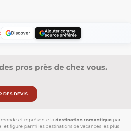
Ajouter comme
x
Discover
source préférée
des pros près de chez vous.
 DES DEVIS
au monde et représente la
destination romantique
par
rel et figure parmi les destinations de vacances les plus