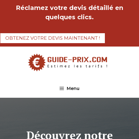
Aller
Réclamez votre devis détaillé en
au
quelques clics.
contenu
OBTENEZ VOTRE DEVIS MAINTENANT !
Menu
Découvrez notre