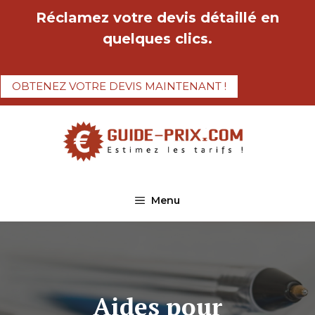
Aller
Réclamez votre devis détaillé en
au
quelques clics.
contenu
OBTENEZ VOTRE DEVIS MAINTENANT !
Menu
Aides pour