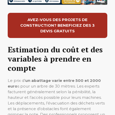
AVEZ-VOUS DES PROJETS DE
CONSTRUCTION? BENEFICIEZ DES 3
DEVIS GRATUITS
Estimation du coût et des
variables à prendre en
compte
Le prix d’
un abattage varie entre 500 et 2000
euro
s pour un arbre de 30 mètres. Les experts
facturent généralement selon la pénibilité, la
hauteur et l’accès possible pour leurs machines.
Les déplacements, l’évacuation des déchets verts
et la présence d’obstacles font également
grimper la note. Des professionnels proposent un