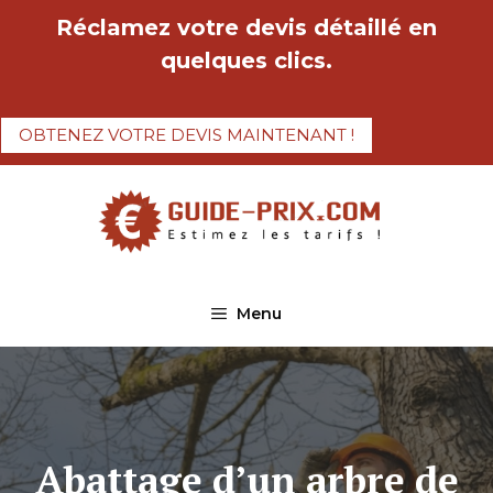
Aller
Réclamez votre devis détaillé en
au
quelques clics.
contenu
OBTENEZ VOTRE DEVIS MAINTENANT !
Menu
Abattage d’un arbre de