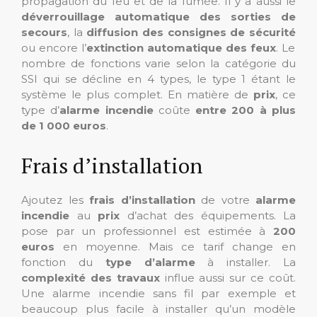
propagation du feu et de la fumée. Il y a aussi le
déverrouillage automatique des sorties de
secours
, la
diffusion des consignes de sécurité
ou encore l’
extinction automatique des feux
. Le
nombre de fonctions varie selon la catégorie du
SSI qui se décline en 4 types, le type 1 étant le
système le plus complet. En matière de
prix
, ce
type d’
alarme incendie
coûte
entre 200 à plus
de 1 000 euros
.
Frais d’installation
Ajoutez les
frais d’installation
de votre
alarme
incendie
au
prix
d’achat des équipements. La
pose par un professionnel est estimée à
200
euros
en moyenne. Mais ce tarif change en
fonction du
type d’alarme
à installer. La
complexité des travaux
influe aussi sur ce coût.
Une alarme incendie sans fil par exemple et
beaucoup plus facile à installer qu’un modèle